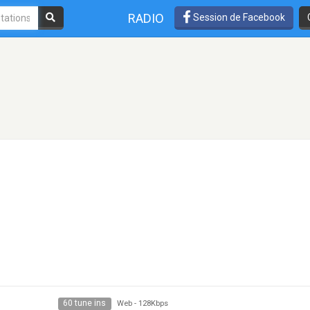
RADIO
Session de Facebook
60 tune ins
Web
-
128Kbps