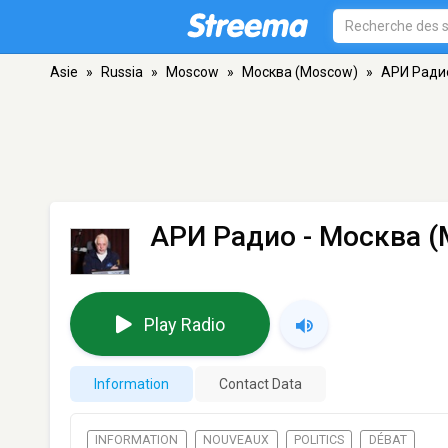
Asie
»
Russia
»
Moscow
»
Москва (Moscow)
»
АРИ Ради
АРИ Радио
- Москва 
Play Radio
Information
Contact Data
INFORMATION
NOUVEAUX
POLITICS
DÉBAT