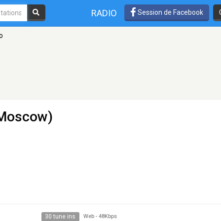
RADIO
Session de Facebook
о
(Moscow)
30 tune ins
Web
-
48Kbps