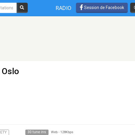
RADIO
Session de Facebook
 Oslo
30 tune ins
IETY
Web
-
128Kbps