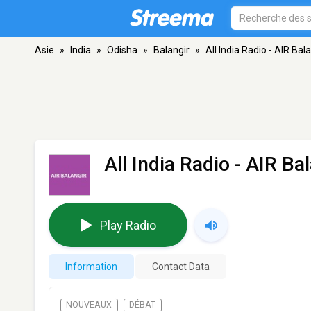
Asie
»
India
»
Odisha
»
Balangir
»
All India Radio - AIR Bal
All India Radio - AIR Ba
Play Radio
Information
Contact Data
NOUVEAUX
DÉBAT