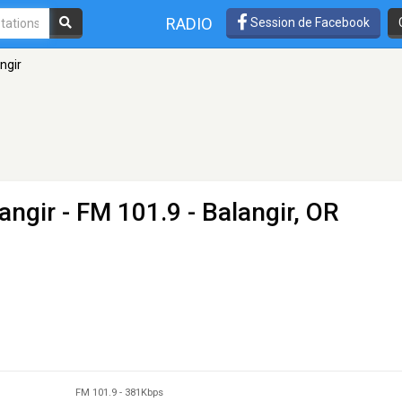
RADIO
Session de Facebook
angir
langir
- FM 101.9 - Balangir, OR
FM 101.9
-
381Kbps