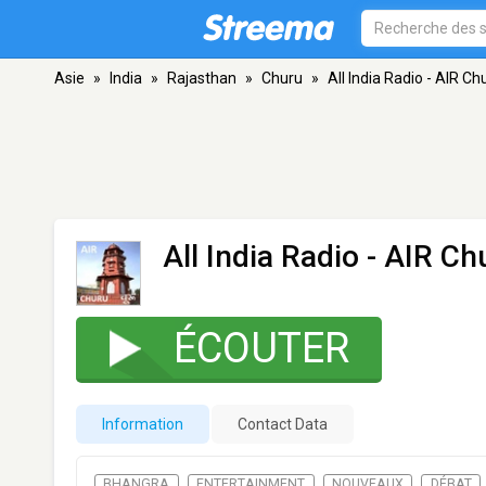
Asie
»
India
»
Rajasthan
»
Churu
»
All India Radio - AIR Ch
All India Radio - AIR Ch
ÉCOUTER
Information
Contact Data
BHANGRA
ENTERTAINMENT
NOUVEAUX
DÉBAT