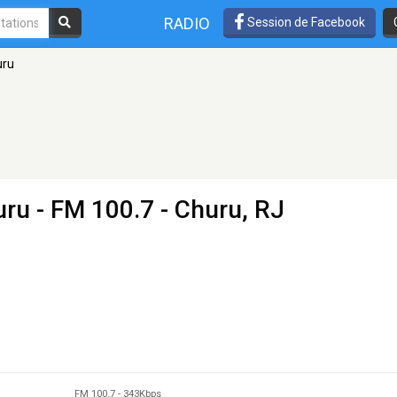
RADIO
Session de Facebook
uru
uru
- FM 100.7 - Churu, RJ
FM 100.7
-
343Kbps