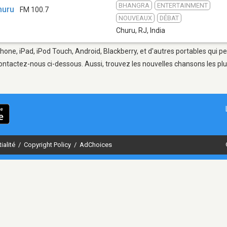
BHANGRA
ENTERTAINMENT
Churu
FM 100.7
NOUVEAUX
DÉBAT
Churu, RJ
,
India
Phone, iPad, iPod Touch, Android, Blackberry, et d'autres portables qui p
ontactez-nous ci-dessous. Aussi, trouvez les nouvelles chansons les plu
ialité
/
Copyright Policy
/
AdChoices