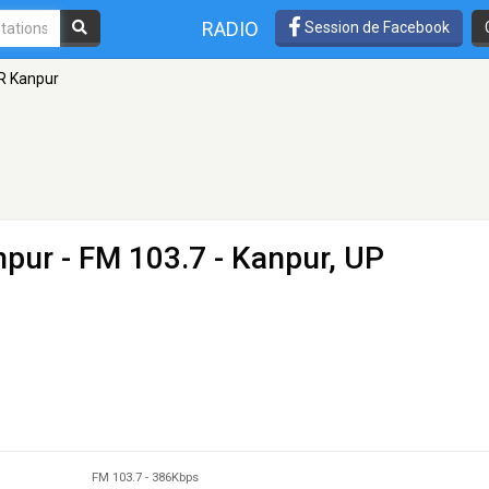
RADIO
Session de Facebook
IR Kanpur
npur
- FM 103.7 - Kanpur, UP
FM 103.7
-
386Kbps