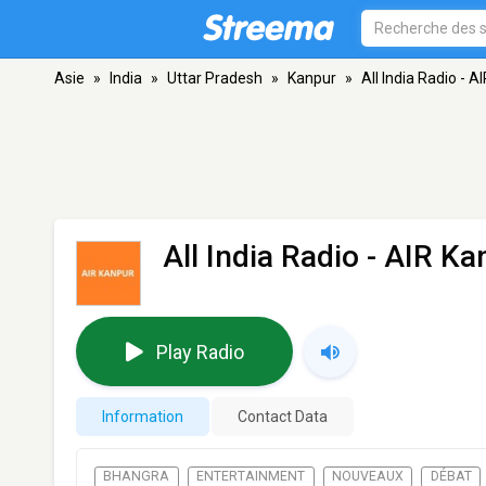
Asie
»
India
»
Uttar Pradesh
»
Kanpur
»
All India Radio - A
All India Radio - AIR Ka
Play Radio
Information
Contact Data
BHANGRA
ENTERTAINMENT
NOUVEAUX
DÉBAT