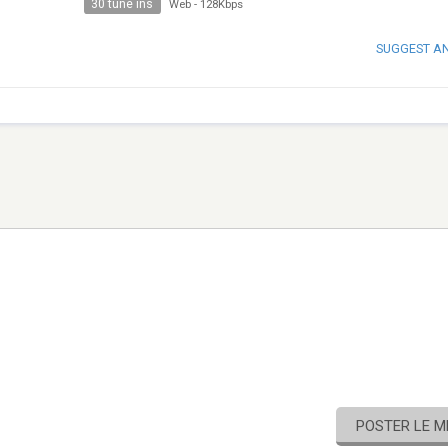
30 tune ins
Web
-
128Kbps
SUGGEST A
POSTER LE 