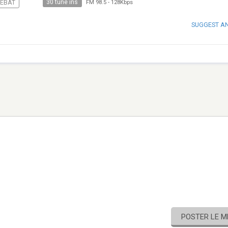
30 tune ins
ÉBAT
FM 98.5
-
128Kbps
SUGGEST A
POSTER LE 