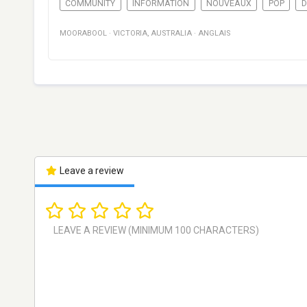
COMMUNITY
INFORMATION
NOUVEAUX
POP
D
MOORABOOL
·
VICTORIA
,
AUSTRALIA
·
ANGLAIS
Leave a review