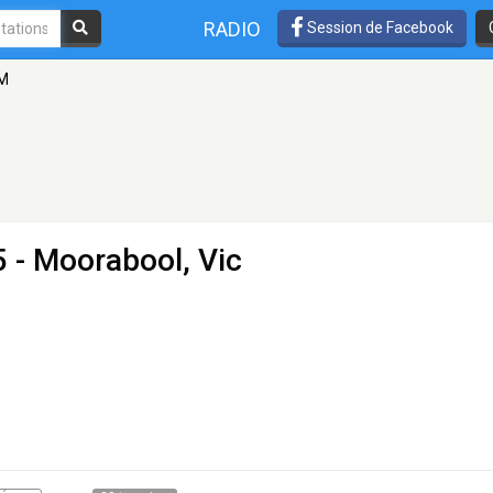
RADIO
Session de Facebook
FM
 - Moorabool, Vic