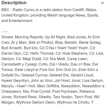
Description
BBC - Radio Cymru is a radio station from Cardiff, Wales, 
United Kingdom, providing Welsh language News, Sports, 
and Entertainment.

------

Shows: Morning Reports, Up All Night, Aled Jones, Ar Eich 
Cais, Ar y Marc, Beti a'i Phobol, Blas, Bwletîn, Bwrw Golwg, 
Byd Amaeth, Byd Iolo, C2 O Na I Yeah! Yeah! Yeah!, C2: 
Daniel Glyn, C2: Hefin Thomas, C2: Huw Stephens, C2: Lisa 
Gwilym, C2: Magi Dodd, C2: Nia Medi, Camp Lawn, 
Caniadaeth y Cysegr, Cofio, Dal i Gredu, Dau o'r Bae, Dei 
Tomos, Dewi Llwyd ar Fore Sul, Dim Ond Un, Eleri Siôn a 
Dafydd Du, Galwad Cynnar, Galwad Eto, Geraint Lloyd, 
Hywel Gwynfryn, John ac Alun, Joli Hoet, Jonsi, Lisa Gwilym, 
Manylu - Hawl i Holi, Marc Griffiths, Newyddion, Newyddion a 
Chwaraeon, Nia, Post Cyntaf, Post Prynhawn, Rebecca 
Jones, Richard Rees, Stiwdio, Taro Nodyn, Taro'r Post, Wil 
Morgan, Wythnos Gwilym Owen, Wythnos i'w Chofio, Y 