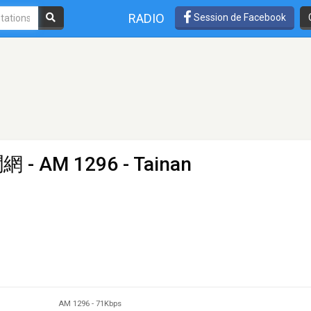
RADIO
Session de Facebook
聞網
- AM 1296 - Tainan
AM 1296
-
71Kbps