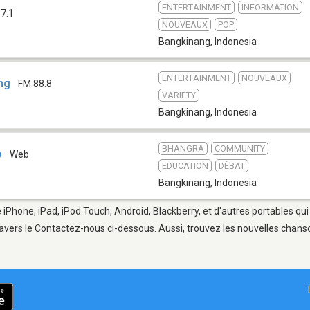
ENTERTAINMENT
INFORMATION
7.1
NOUVEAUX
POP
Bangkinang
,
Indonesia
ENTERTAINMENT
NOUVEAUX
ng
FM 88.8
VARIETY
Bangkinang
,
Indonesia
BHANGRA
COMMUNITY
o
Web
EDUCATION
DÉBAT
Bangkinang
,
Indonesia
 iPhone, iPad, iPod Touch, Android, Blackberry, et d'autres portables qu
avers le Contactez-nous ci-dessous. Aussi, trouvez les nouvelles chanson