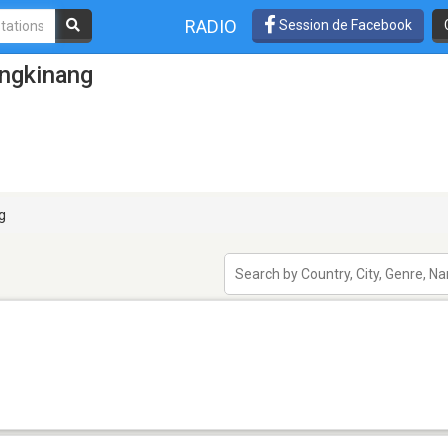
RADIO
Session de Facebook
angkinang
g