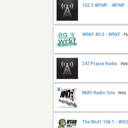
102.5 WFMF - WFMF
WRKF 89.3 - WRKF
FM
247 Praise Radio
We
NMO Radio One
Web
The Bluff 106.1 - WS