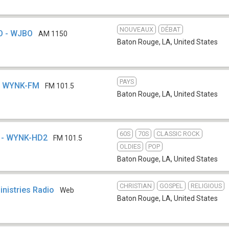
NOUVEAUX
DÉBAT
O - WJBO
AM 1150
Baton Rouge, LA
,
United States
PAYS
 - WYNK-FM
FM 101.5
Baton Rouge, LA
,
United States
60S
70S
CLASSIC ROCK
7 - WYNK-HD2
FM 101.5
OLDIES
POP
Baton Rouge, LA
,
United States
CHRISTIAN
GOSPEL
RELIGIOUS
Ministries Radio
Web
Baton Rouge, LA
,
United States