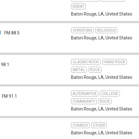
DÉBAT
Baton Rouge, LA
,
United States
CHRISTIAN
RELIGIOUS
M
FM 88.5
Baton Rouge, LA
,
United States
CLASSIC ROCK
HARD ROCK
 98.1
METAL
ROCK
Baton Rouge, LA
,
United States
ALTERNATIVE
COLLEGE
FM 91.1
COMMUNITY
ROCK
Baton Rouge, LA
,
United States
COMEDY
OTHER
Baton Rouge, LA
,
United States