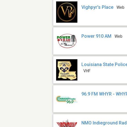
Vighpyr's Place
Web
Power 910 AM
Web
Louisiana State Police
VHF
96.9 FM WHYR - WHY
NMO Indieground Rad