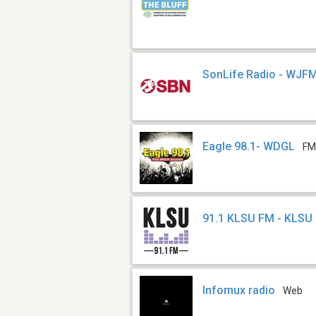
SonLife Radio - WJF
Eagle 98.1- WDGL
FM
91.1 KLSU FM - KLSU
Infomux radio
Web