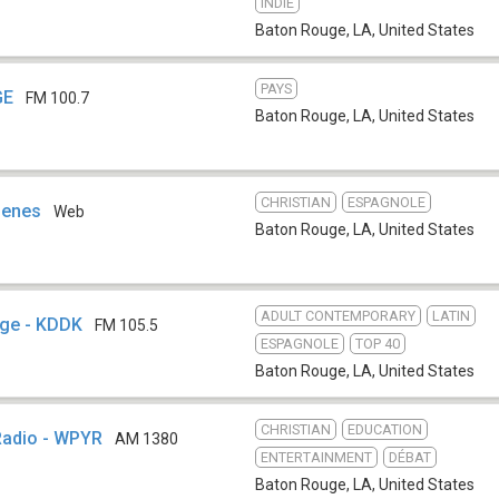
INDIE
Baton Rouge, LA
,
United States
PAYS
GE
FM 100.7
Baton Rouge, LA
,
United States
CHRISTIAN
ESPAGNOLE
ienes
Web
Baton Rouge, LA
,
United States
ADULT CONTEMPORARY
LATIN
uge - KDDK
FM 105.5
ESPAGNOLE
TOP 40
Baton Rouge, LA
,
United States
CHRISTIAN
EDUCATION
Radio - WPYR
AM 1380
ENTERTAINMENT
DÉBAT
Baton Rouge, LA
,
United States