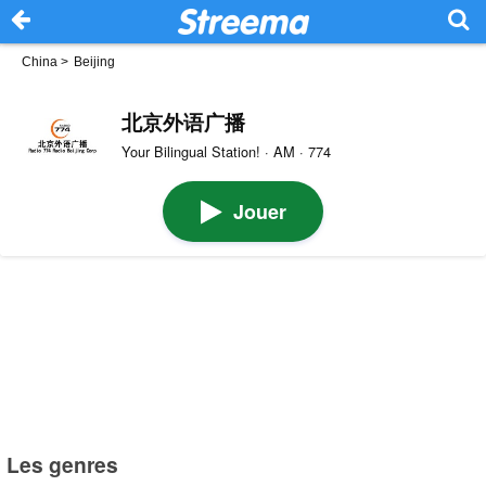
China
>
Beijing
北京外语广播
Your Bilingual Station! · AM · 774
Jouer
Les genres