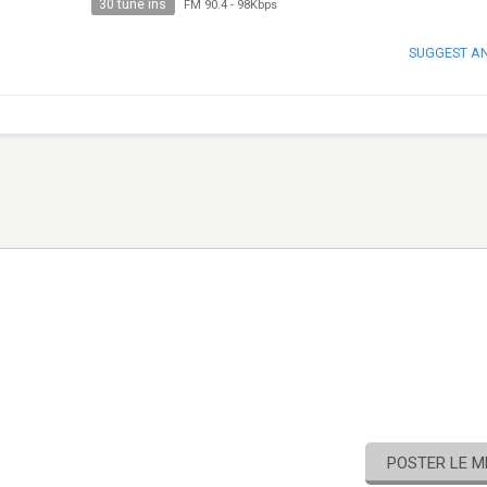
30 tune ins
FM 90.4
-
98Kbps
SUGGEST A
POSTER LE 