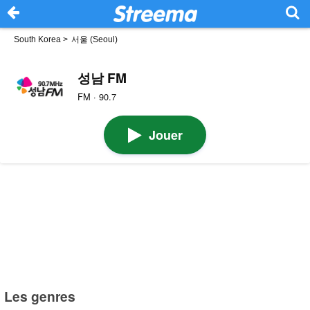
South Korea
>
서울 (Seoul)
성남 FM
FM · 90.7
Jouer
Les genres