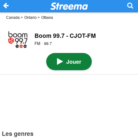
Canada
>
Ontario
>
Ottawa
Boom 99.7 - CJOT-FM
FM · 99.7
Jouer
Les genres