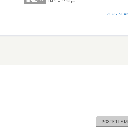
30 tune ins
FM 93.4
-
118Kbps
SUGGEST A
POSTER LE 