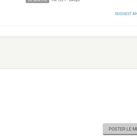
30 tune ins
FM 105.1
-
96Kbps
SUGGEST A
POSTER LE 