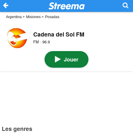
Argentina
>
Misiones
>
Posadas
Cadena del Sol FM
FM · 96.9
Jouer
Les genres