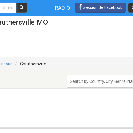
RADIO
Session de Facebook
ruthersville MO
issouri
Caruthersville