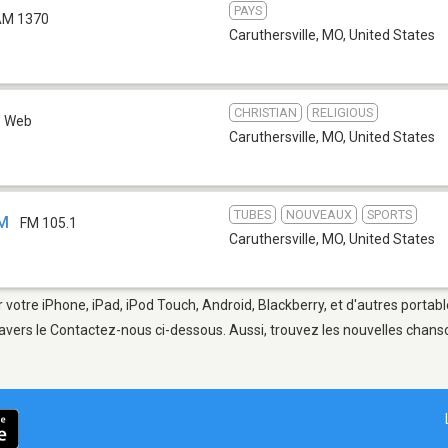
PAYS
AM 1370
Caruthersville, MO
,
United States
CHRISTIAN
RELIGIOUS
Web
Caruthersville, MO
,
United States
TUBES
NOUVEAUX
SPORTS
FM
FM 105.1
Caruthersville, MO
,
United States
 votre iPhone, iPad, iPod Touch, Android, Blackberry, et d'autres portab
avers le Contactez-nous ci-dessous. Aussi, trouvez les nouvelles chanson