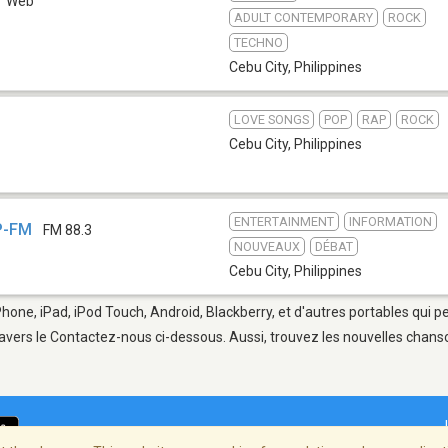
Web
ADULT CONTEMPORARY
ROCK
TECHNO
Cebu City
,
Philippines
LOVE SONGS
POP
RAP
ROCK
Cebu City
,
Philippines
ENTERTAINMENT
INFORMATION
P-FM
FM 88.3
NOUVEAUX
DÉBAT
Cebu City
,
Philippines
Phone, iPad, iPod Touch, Android, Blackberry, et d'autres portables qui 
avers le Contactez-nous ci-dessous. Aussi, trouvez les nouvelles chanson