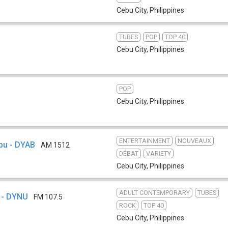
Cebu City
,
Philippines
TUBES
POP
TOP 40
Cebu City
,
Philippines
POP
Cebu City
,
Philippines
ENTERTAINMENT
NOUVEAUX
bu - DYAB
AM 1512
DÉBAT
VARIETY
Cebu City
,
Philippines
ADULT CONTEMPORARY
TUBES
 - DYNU
FM 107.5
ROCK
TOP 40
Cebu City
,
Philippines