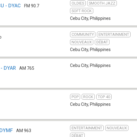
OLDIES
SMOOTH JAZZ
BU - DYAC
FM 90.7
SOFT ROCK
Cebu City
,
Philippines
COMMUNITY
ENTERTAINMENT
b
NOUVEAUX
DÉBAT
Cebu City
,
Philippines
Cebu City
,
Philippines
 - DYAR
AM 765
POP
ROCK
TOP 40
Cebu City
,
Philippines
ENTERTAINMENT
NOUVEAUX
 DYMF
AM 963
DÉBAT