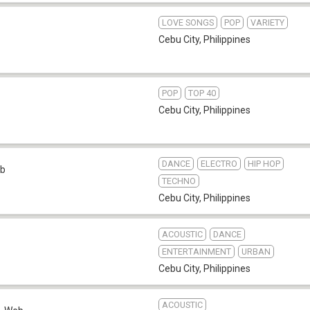
LOVE SONGS
POP
VARIETY
Cebu City
,
Philippines
POP
TOP 40
Cebu City
,
Philippines
DANCE
ELECTRO
HIP HOP
b
TECHNO
Cebu City
,
Philippines
ACOUSTIC
DANCE
ENTERTAINMENT
URBAN
Cebu City
,
Philippines
ACOUSTIC