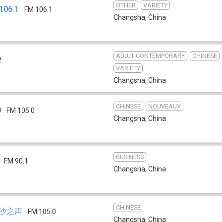
OTHER
VARIETY
06.1
FM 106.1
Changsha
,
China
ADULT CONTEMPORARY
CHINESE
2
VARIETY
Changsha
,
China
CHINESE
NOUVEAUX
0
FM 105.0
Changsha
,
China
BUSINESS
FM 90.1
Changsha
,
China
CHINESE
星沙之声
FM 105.0
Changsha
,
China