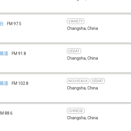
VARIETY
乐台
FM 97.5
Changsha
,
China
DÉBAT
通频道
FM 91.8
Changsha
,
China
NOUVEAUX
DÉBAT
合频道
FM 102.8
Changsha
,
China
CHINESE
FM 88.6
Changsha
,
China