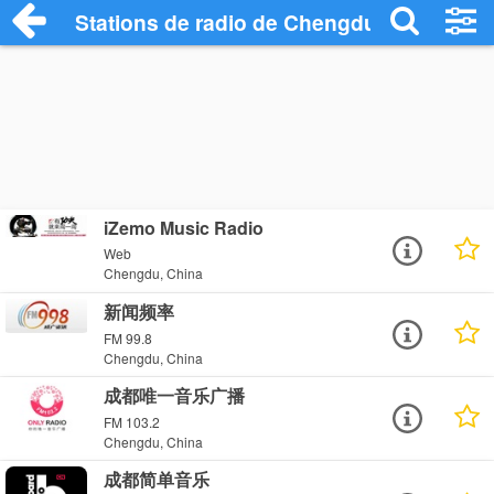
Stations de radio de Chengdu
iZemo Music Radio
Web
Chengdu, China
新闻频率
FM 99.8
Chengdu, China
成都唯一音乐广播
FM 103.2
Chengdu, China
成都简单音乐