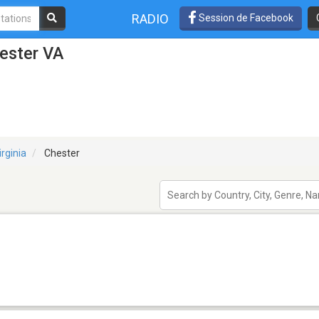
RADIO
Session de Facebook
ester VA
irginia
Chester