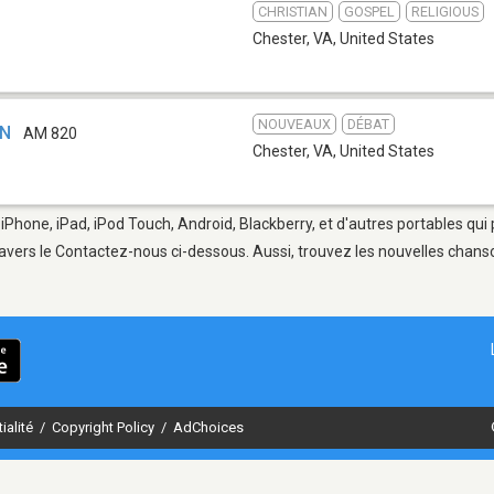
CHRISTIAN
GOSPEL
RELIGIOUS
Chester, VA
,
United States
NOUVEAUX
DÉBAT
FN
AM 820
Chester, VA
,
United States
 iPhone, iPad, iPod Touch, Android, Blackberry, et d'autres portables qu
avers le Contactez-nous ci-dessous. Aussi, trouvez les nouvelles chanson
ialité
/
Copyright Policy
/
AdChoices