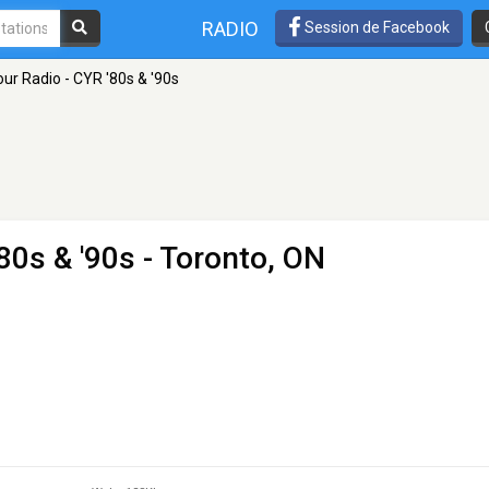
RADIO
Session de Facebook
our Radio - CYR '80s & '90s
80s & '90s
- Toronto, ON