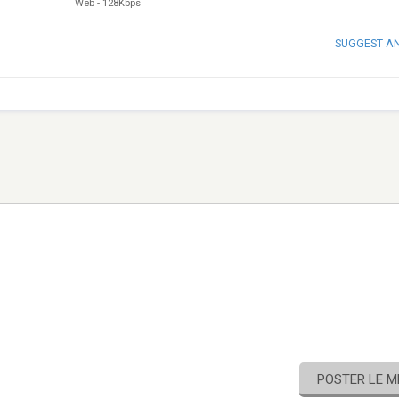
Web
-
128Kbps
SUGGEST A
POSTER LE 