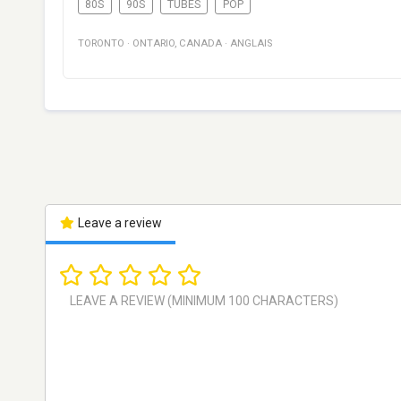
80S
90S
TUBES
POP
TORONTO
·
ONTARIO
,
CANADA
·
ANGLAIS
Leave a review