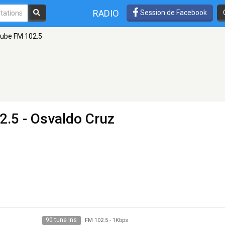
RADIO
Session de Facebook
lube FM 102.5
2.5 - Osvaldo Cruz
90 tune ins
FM 102.5
-
1Kbps