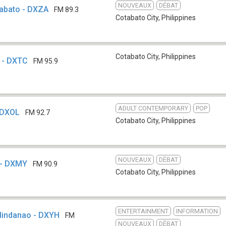
NOUVEAUX
DÉBAT
abato - DXZA
FM 89.3
Cotabato City
,
Philippines
Cotabato City
,
Philippines
 - DXTC
FM 95.9
ADULT CONTEMPORARY
POP
 DXOL
FM 92.7
Cotabato City
,
Philippines
NOUVEAUX
DÉBAT
 - DXMY
FM 90.9
Cotabato City
,
Philippines
ENTERTAINMENT
INFORMATION
indanao - DXYH
FM
NOUVEAUX
DÉBAT