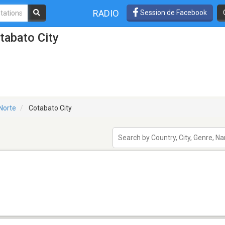
RADIO
Session de Facebook
tabato City
Norte
Cotabato City