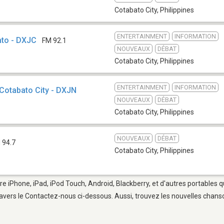
Cotabato City
,
Philippines
ENTERTAINMENT
INFORMATION
ato - DXJC
FM 92.1
NOUVEAUX
DÉBAT
Cotabato City
,
Philippines
ENTERTAINMENT
INFORMATION
Cotabato City - DXJN
NOUVEAUX
DÉBAT
Cotabato City
,
Philippines
NOUVEAUX
DÉBAT
 94.7
Cotabato City
,
Philippines
re iPhone, iPad, iPod Touch, Android, Blackberry, et d'autres portables 
avers le Contactez-nous ci-dessous. Aussi, trouvez les nouvelles chanson