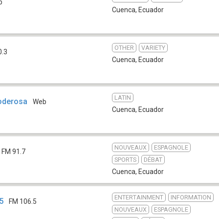
b
Cuenca
,
Ecuador
OTHER
VARIETY
0.3
Cuenca
,
Ecuador
LATIN
Poderosa
Web
Cuenca
,
Ecuador
NOUVEAUX
ESPAGNOLE
FM 91.7
SPORTS
DÉBAT
Cuenca
,
Ecuador
ENTERTAINMENT
INFORMATION
5
FM 106.5
NOUVEAUX
ESPAGNOLE