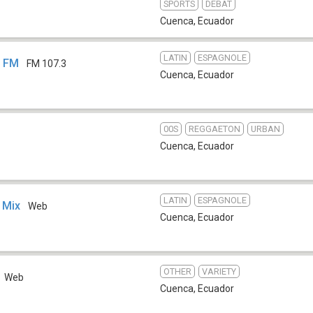
SPORTS
DÉBAT
Cuenca
,
Ecuador
LATIN
ESPAGNOLE
3 FM
FM 107.3
Cuenca
,
Ecuador
00S
REGGAETON
URBAN
Cuenca
,
Ecuador
LATIN
ESPAGNOLE
 Mix
Web
Cuenca
,
Ecuador
OTHER
VARIETY
Web
Cuenca
,
Ecuador