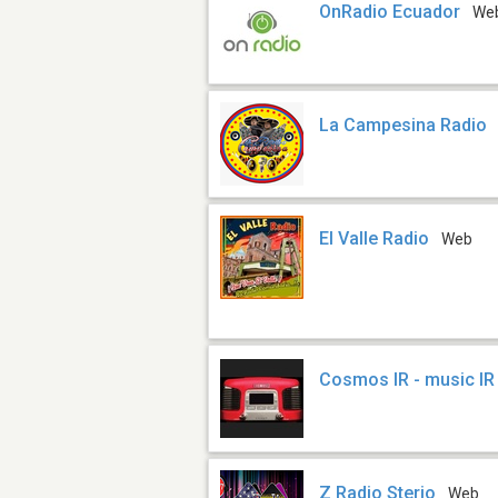
OnRadio Ecuador
We
La Campesina Radio
El Valle Radio
Web
Cosmos IR - music IR
Z Radio Sterio
Web