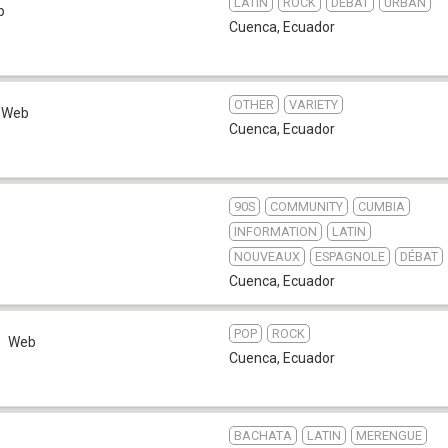
LATIN
ROCK
DÉBAT
URBAN
b
Cuenca
,
Ecuador
OTHER
VARIETY
Web
Cuenca
,
Ecuador
90S
COMMUNITY
CUMBIA
INFORMATION
LATIN
NOUVEAUX
ESPAGNOLE
DÉBAT
Cuenca
,
Ecuador
POP
ROCK
Web
Cuenca
,
Ecuador
BACHATA
LATIN
MERENGUE