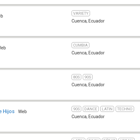
VARIETY
eb
Cuenca
,
Ecuador
CUMBIA
Web
Cuenca
,
Ecuador
80S
90S
Cuenca
,
Ecuador
90S
DANCE
LATIN
TECHNO
e Hijos
Web
Cuenca
,
Ecuador