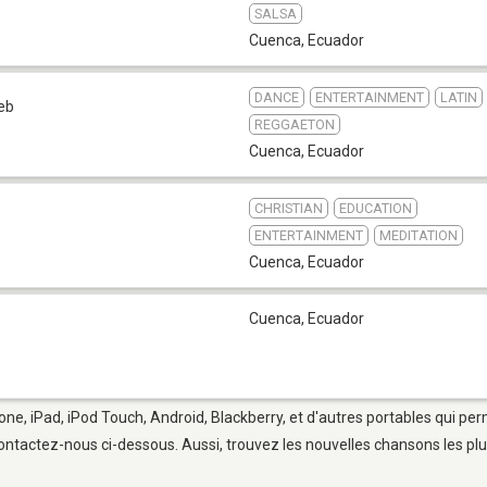
SALSA
Cuenca
,
Ecuador
DANCE
ENTERTAINMENT
LATIN
eb
REGGAETON
Cuenca
,
Ecuador
CHRISTIAN
EDUCATION
ENTERTAINMENT
MEDITATION
Cuenca
,
Ecuador
Cuenca
,
Ecuador
one, iPad, iPod Touch, Android, Blackberry, et d'autres portables qui pe
ontactez-nous ci-dessous. Aussi, trouvez les nouvelles chansons les plu