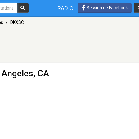
RADIO
Session de Facebook
es
»
DKXSC
 Angeles, CA