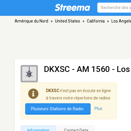
Amérique du Nord
»
United States
»
California
»
Los Angel
DKXSC
- AM 1560 - Los
DKXSC
n'est pas en écoute en ligne
à travers notre répertoire de radios
Plusieurs Stations de Radio
Plus
Information
Contact Data