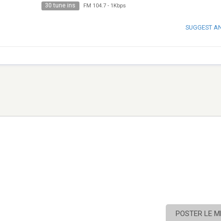
30 tune ins
FM 104.7
-
1Kbps
SUGGEST A
POSTER LE 