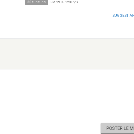
30 tune ins
FM 99.9
-
128Kbps
SUGGEST A
POSTER LE 