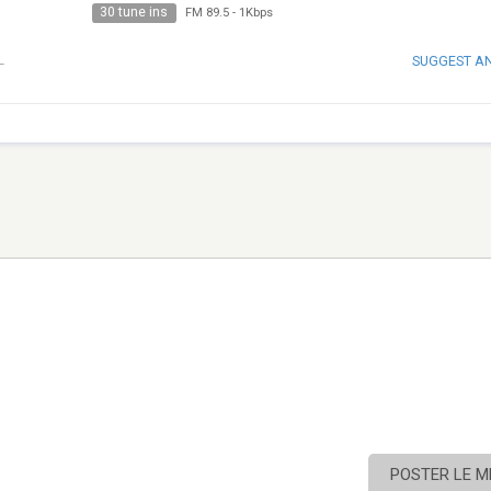
30 tune ins
FM 89.5
-
1Kbps
SUGGEST A
L
POSTER LE 