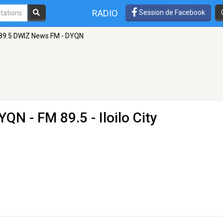
RADIO
Session de Facebook
89.5 DWIZ News FM - DYQN
DYQN
- FM 89.5 - Iloilo City