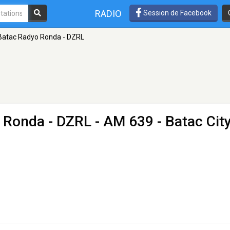
RADIO
Session de Facebook
atac Radyo Ronda - DZRL
 Ronda - DZRL
- AM 639 - Batac Cit