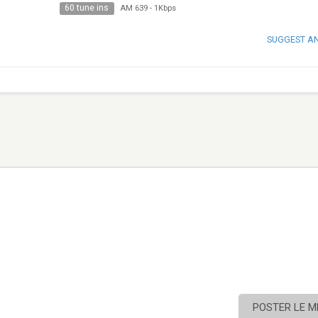
60 tune ins
AM 639
-
1Kbps
SUGGEST A
POSTER LE 