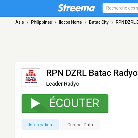
Asie
»
Philippines
»
Ilocos Norte
»
Batac City
»
RPN DZRL B
RPN DZRL Batac Radyo
Leader Radyo
ÉCOUTER
Information
Contact Data