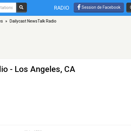
RADIO
Session de Facebook
es
»
Dailycast NewsTalk Radio
io
- Los Angeles, CA