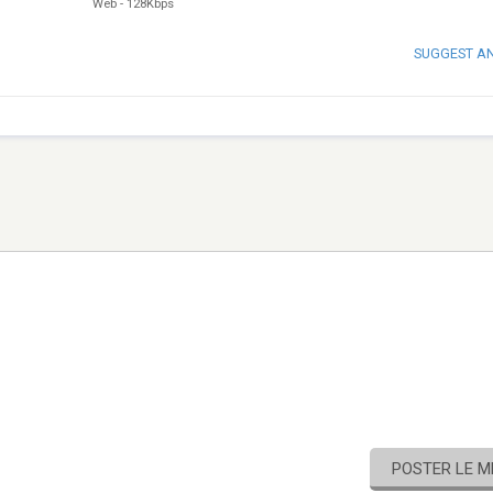
Web
-
128Kbps
SUGGEST A
POSTER LE 