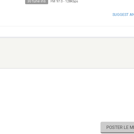
30 tune ins
FM 97.0
-
128Kbps
SUGGEST A
POSTER LE 