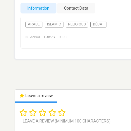
Information
Contact Data
ARABE
ISLAMIC
RELIGIOUS
DÉBAT
ISTANBUL
·
TURKEY
·
TURC
Leave a review