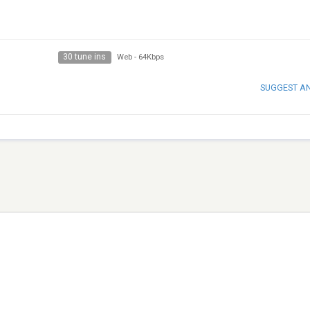
30 tune ins
Web
-
64Kbps
SUGGEST A