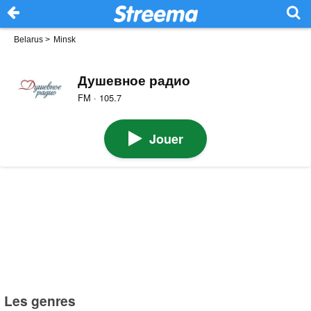
Belarus
>
Minsk
Душевное радио
FM · 105.7
Jouer
Les genres