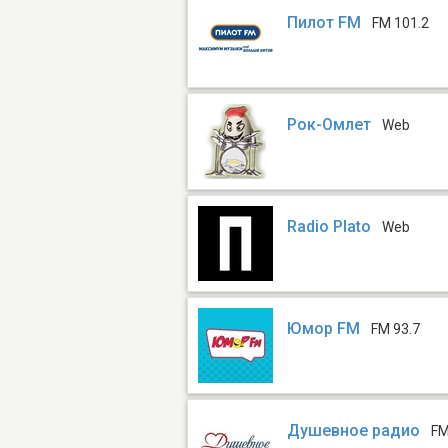
Пилот FM
FM 101.2
Рок-Омлет
Web
Radio Plato
Web
Юмор FM
FM 93.7
Душевное радио
FM