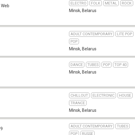
ELECTRO
FOLK
METAL
ROCK
Web
Minsk
,
Belarus
ADULT CONTEMPORARY
LITE POP
POP
Minsk
,
Belarus
DANCE
TUBES
POP
TOP 40
Minsk
,
Belarus
CHILLOUT
ELECTRONIC
HOUSE
TRANCE
Minsk
,
Belarus
ADULT CONTEMPORARY
TUBES
.9
POP
RUSSE