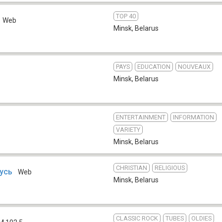
TOP 40
Web
Minsk
,
Belarus
PAYS
EDUCATION
NOUVEAUX
Minsk
,
Belarus
ENTERTAINMENT
INFORMATION
VARIETY
Minsk
,
Belarus
CHRISTIAN
RELIGIOUS
усь
Web
Minsk
,
Belarus
CLASSIC ROCK
TUBES
OLDIES