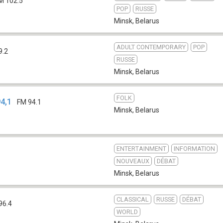
M 102.5
POP
RUSSE
Minsk
,
Belarus
ADULT CONTEMPORARY
POP
9.2
RUSSE
Minsk
,
Belarus
FOLK
4,1
FM 94.1
Minsk
,
Belarus
ENTERTAINMENT
INFORMATION
NOUVEAUX
DÉBAT
Minsk
,
Belarus
CLASSICAL
RUSSE
DÉBAT
96.4
WORLD