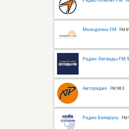
Радио Компас FM
F
Молодечно FM
FM 8
Радио Легенды FM 9
Авторадио
FM 98.0
Радио Беларусь
FM 