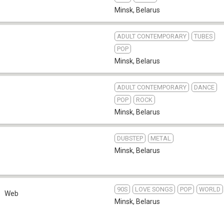
Minsk
,
Belarus
ADULT CONTEMPORARY
TUBES
POP
Minsk
,
Belarus
ADULT CONTEMPORARY
DANCE
POP
ROCK
Minsk
,
Belarus
DUBSTEP
METAL
Minsk
,
Belarus
90S
LOVE SONGS
POP
WORLD
Web
Minsk
,
Belarus