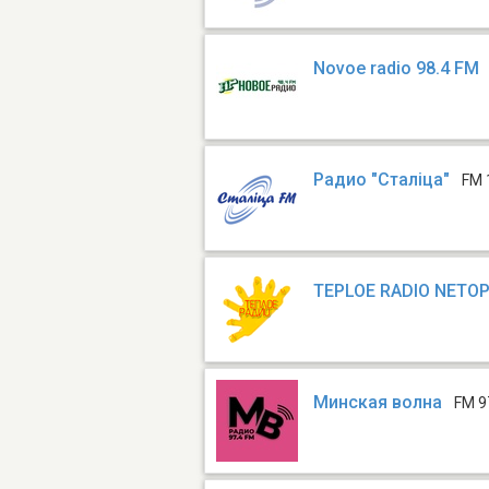
Novoe radio 98.4 FM
Радио "Сталіца"
FM 
TEPLOE RADIO NETOP
Минская волна
FM 9