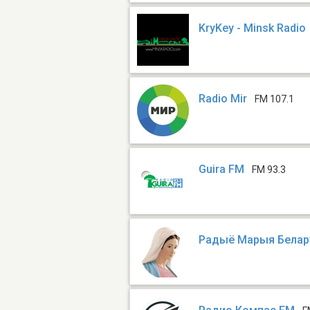
KryKey - Minsk Radio
Radio Mir
FM 107.1
Guira FM
FM 93.3
Радыё Марыя Белар