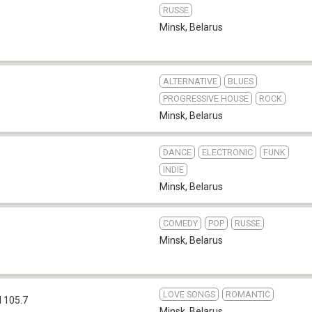
RUSSE
Minsk
,
Belarus
ALTERNATIVE
BLUES
PROGRESSIVE HOUSE
ROCK
Minsk
,
Belarus
DANCE
ELECTRONIC
FUNK
INDIE
Minsk
,
Belarus
COMEDY
POP
RUSSE
Minsk
,
Belarus
LOVE SONGS
ROMANTIC
 105.7
Minsk
,
Belarus