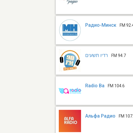
Радио-Минск
FM 92.
רדיו תשעים
FM 94.7
Radio Ba
FM 104.6
Альфа Радио
FM 107