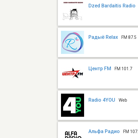
Dzed Bardaitis Radio
Радыё Relax
FM 87.5
Центр FM
FM 101.7
Radio 4YOU
Web
Альфа Радио
FM 107