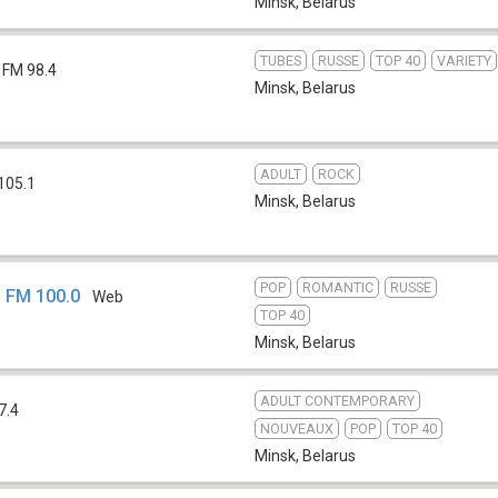
Minsk
,
Belarus
TUBES
RUSSE
TOP 40
VARIETY
FM 98.4
Minsk
,
Belarus
ADULT
ROCK
105.1
Minsk
,
Belarus
POP
ROMANTIC
RUSSE
 FM 100.0
Web
TOP 40
Minsk
,
Belarus
ADULT CONTEMPORARY
7.4
NOUVEAUX
POP
TOP 40
Minsk
,
Belarus