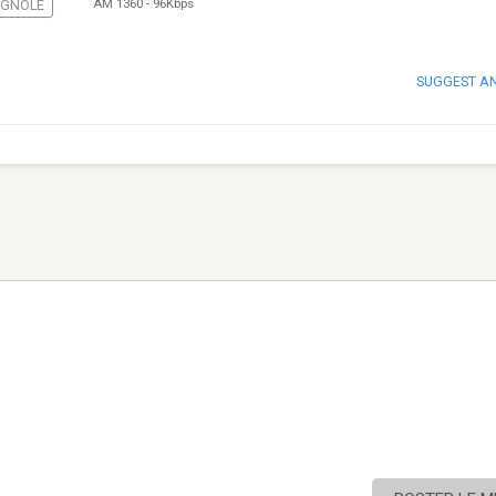
AM 1360
-
96Kbps
AGNOLE
SUGGEST A