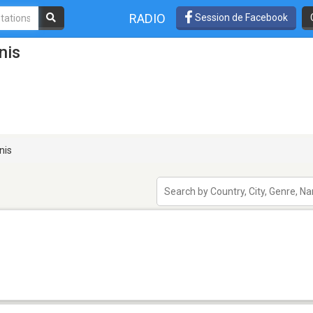
RADIO
Session de Facebook
nis
nis