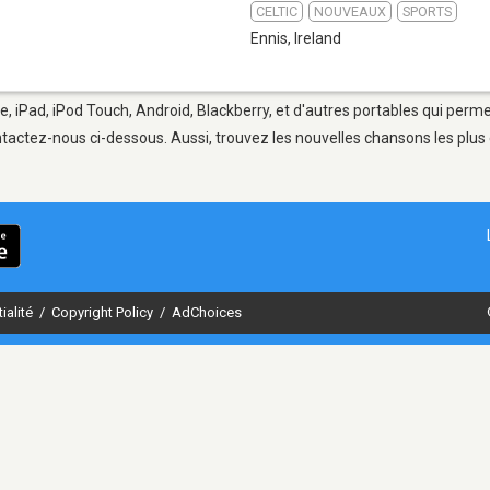
CELTIC
NOUVEAUX
SPORTS
Ennis
,
Ireland
e, iPad, iPod Touch, Android, Blackberry, et d'autres portables qui perm
tactez-nous ci-dessous. Aussi, trouvez les nouvelles chansons les plus 
ialité
/
Copyright Policy
/
AdChoices