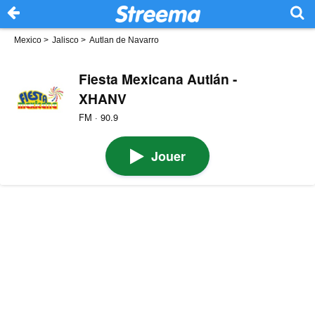
Mexico
>
Jalisco
>
Autlan de Navarro
Fiesta Mexicana Autlán -
XHANV
FM · 90.9
Jouer