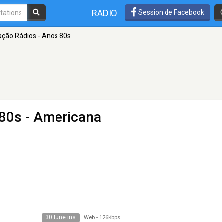
RADIO
Session de Facebook
ação Rádios - Anos 80s
 80s
- Americana
30 tune ins
Web
-
126Kbps