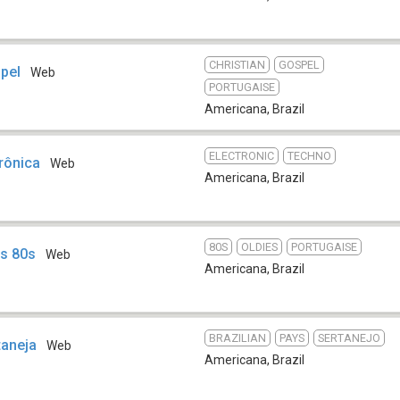
CHRISTIAN
GOSPEL
pel
Web
PORTUGAISE
Americana
,
Brazil
ELECTRONIC
TECHNO
rônica
Web
Americana
,
Brazil
80S
OLDIES
PORTUGAISE
os 80s
Web
Americana
,
Brazil
BRAZILIAN
PAYS
SERTANEJO
taneja
Web
Americana
,
Brazil