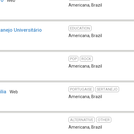
ró
Web
Americana
,
Brazil
EDUCATION
anejo Universitário
Americana
,
Brazil
POP
ROCK
Americana
,
Brazil
PORTUGAISE
SERTANEJO
lia
Web
Americana
,
Brazil
ALTERNATIVE
OTHER
Americana
,
Brazil