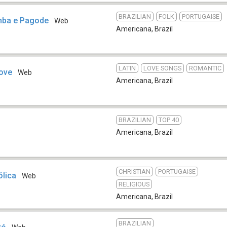
BRAZILIAN
FOLK
PORTUGAISE
mba e Pagode
Web
Americana
,
Brazil
LATIN
LOVE SONGS
ROMANTIC
Love
Web
Americana
,
Brazil
BRAZILIAN
TOP 40
Americana
,
Brazil
CHRISTIAN
PORTUGAISE
ólica
Web
RELIGIOUS
Americana
,
Brazil
BRAZILIAN