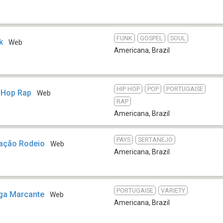
FUNK
GOSPEL
SOUL
k
Web
Americana
,
Brazil
HIP HOP
POP
PORTUGAISE
-Hop Rap
Web
RAP
Americana
,
Brazil
PAYS
SERTANEJO
ração Rodeio
Web
Americana
,
Brazil
PORTUGAISE
VARIETY
ega Marcante
Web
Americana
,
Brazil