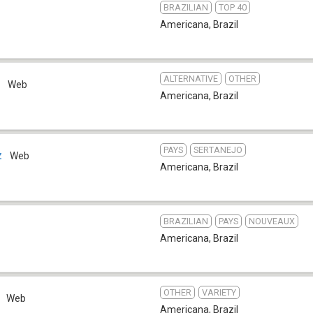
BRAZILIAN
TOP 40
Americana
,
Brazil
ALTERNATIVE
OTHER
t
Web
Americana
,
Brazil
PAYS
SERTANEJO
z
Web
Americana
,
Brazil
BRAZILIAN
PAYS
NOUVEAUX
Americana
,
Brazil
OTHER
VARIETY
Web
Americana
,
Brazil