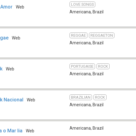
LOVE SONGS
r Amor
Web
Americana
,
Brazil
REGGAE
REGGAETON
ggae
Web
Americana
,
Brazil
PORTUGAISE
ROCK
ck
Web
Americana
,
Brazil
BRAZILIAN
ROCK
k Nacional
Web
Americana
,
Brazil
Americana
,
Brazil
 o Mar lia
Web