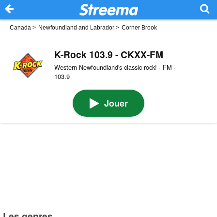
Canada
>
Newfoundland and Labrador
>
Corner Brook
K-Rock 103.9 - CKXX-FM
Western Newfoundland's classic rock! · FM ·
103.9
Jouer
Les genres