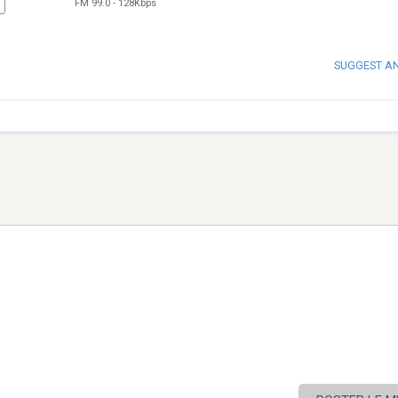
FM 99.0
-
128Kbps
SUGGEST A