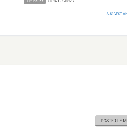
30 tune ins
FM 96.1
-
128Kbps
SUGGEST A
POSTER LE 