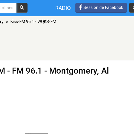
RADIO
Session de Facebook
ry
»
Kiss-FM 96.1 - WQKS-FM
FM
- FM 96.1 - Montgomery, Al