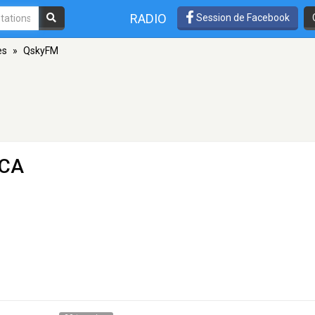
RADIO
Session de Facebook
es
»
QskyFM
 CA