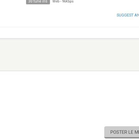
30 tune ins
Web
-
96Kbps
SUGGEST A
POSTER LE 