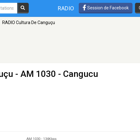
RADIO
Session de Facebook
RADIO Cultura De Canguçu
uçu
- AM 1030 - Cangucu
AM 1030
-
134Kbps