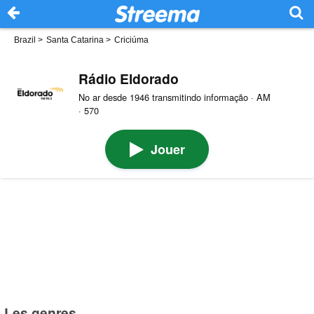
Brazil
>
Santa Catarina
>
Criciúma
Rádio Eldorado
No ar desde 1946 transmitindo informação · AM
· 570
Jouer
Les genres